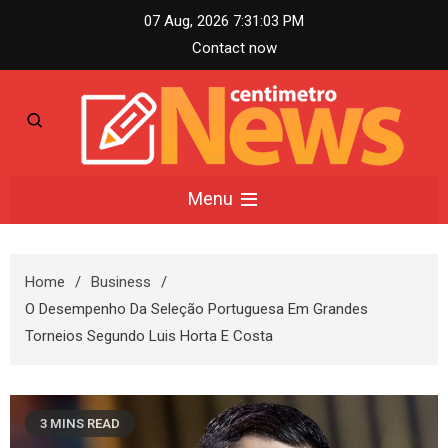
Skip
07 Aug, 2026
7:31:04 PM
to
Contact now
content
Centimetro News –
Menu
Compact News
Home
Business
Updates
O Desempenho Da Seleção Portuguesa Em Grandes
Torneios Segundo Luis Horta E Costa
3 MINS READ